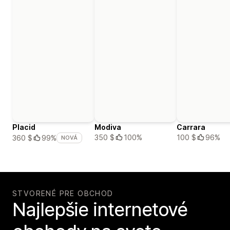
Placid
Modiva
Carrara
350 $
100%
100 $
96%
360 $
99%
NOVÁ
STVORENÉ PRE OBCHOD
Najlepšie internetové