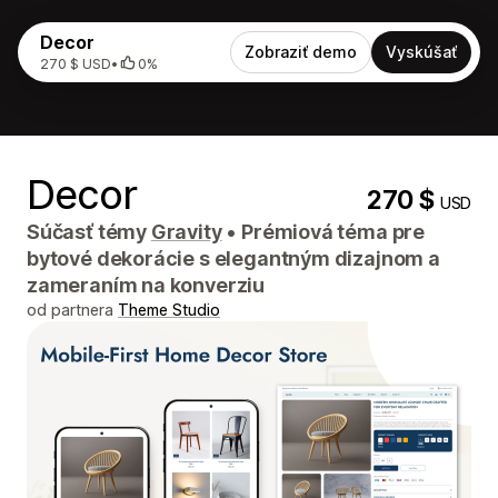
Decor
Zobraziť demo
Vyskúšať
270 $ USD
•
0%
Decor
270 $
USD
Súčasť témy
Gravity
•
Prémiová téma pre
bytové dekorácie s elegantným dizajnom a
zameraním na konverziu
od partnera
Theme Studio