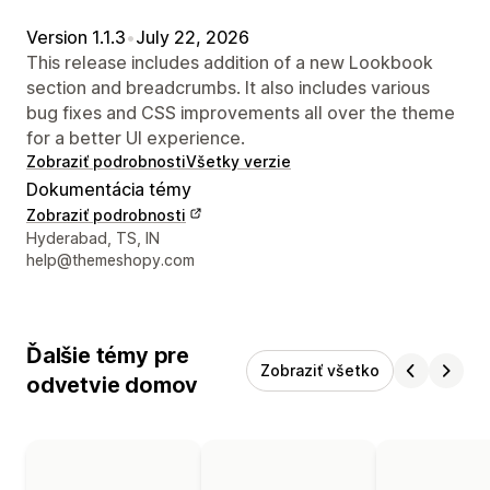
Version 1.1.3
•
July 22, 2026
This release includes addition of a new Lookbook
section and breadcrumbs. It also includes various
bug fixes and CSS improvements all over the theme
for a better UI experience.
Zobraziť podrobnosti
Všetky verzie
Dokumentácia témy
Zobraziť podrobnosti
Kontaktné údaje vývojára
Hyderabad, TS, IN
help@themeshopy.com
Ďalšie témy pre
Zobraziť všetko
odvetvie domov