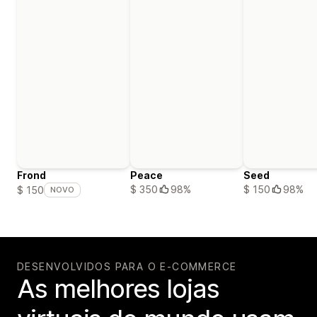
Frond
Peace
Seed
$ 350
98%
$ 150
98%
$ 150
NOVO
DESENVOLVIDOS PARA O E-COMMERCE
As melhores lojas