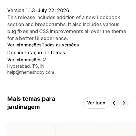
Version 1.1.3
•
July 22, 2026
This release includes addition of a new Lookbook
section and breadcrumbs. It also includes various
bug fixes and CSS improvements all over the theme
for a better UI experience.
Ver informações
Todas as versões
Documentação de temas
Ver informações
Informações de contato do designer
Hyderabad, TS, IN
help@themeshopy.com
Mais temas para
Ver tudo
jardinagem