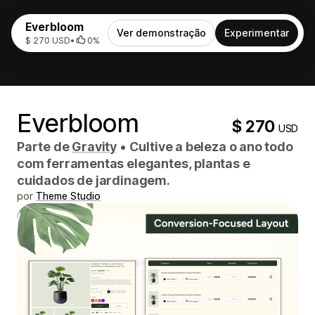
Everbloom
Ver demonstração
Experimentar
$ 270 USD
•
0%
Everbloom
$ 270
USD
Parte de
Gravity
•
Cultive a beleza o ano todo
com ferramentas elegantes, plantas e
cuidados de jardinagem.
por
Theme Studio