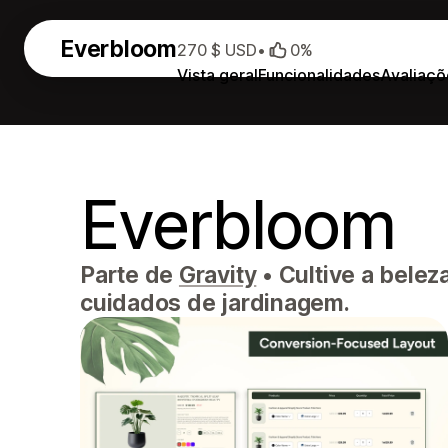
Everbloom
270 $ USD
•
0%
Vista geral
Funcionalidades
Avaliaçõ
Everbloom
Parte de
Gravity
•
Cultive a belez
cuidados de jardinagem.