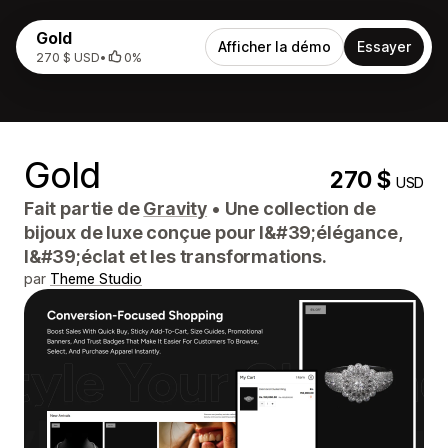
Gold
Afficher la démo
Essayer
270 $ USD
•
0%
Gold
270 $
USD
Fait partie de
Gravity
•
Une collection de
bijoux de luxe conçue pour l&#39;élégance,
l&#39;éclat et les transformations.
par
Theme Studio