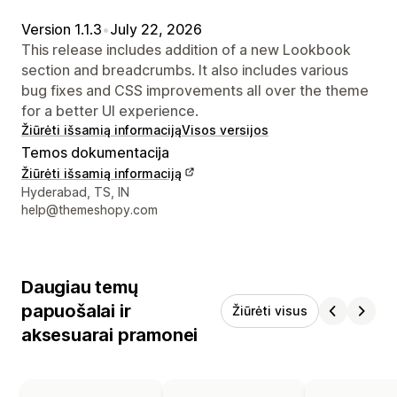
Version 1.1.3
•
July 22, 2026
This release includes addition of a new Lookbook
section and breadcrumbs. It also includes various
bug fixes and CSS improvements all over the theme
for a better UI experience.
Žiūrėti išsamią informaciją
Visos versijos
Temos dokumentacija
Žiūrėti išsamią informaciją
Kūrėjo kontaktiniai duomenys
Hyderabad, TS, IN
help@themeshopy.com
Daugiau temų
papuošalai ir
Žiūrėti visus
aksesuarai pramonei