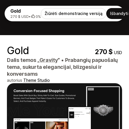
Gold
Žiūrėti demonstracinę versiją
Išbandyti
270 $ USD
•
0%
Gold
270 $
USD
Dalis temos „
Gravity
“
•
Prabangių papuošalų
tema, sukurta elegancijai, blizgesiui ir
konversams
autorius
Theme Studio