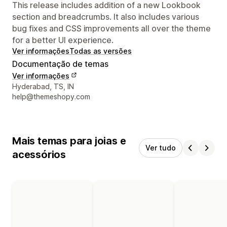
This release includes addition of a new Lookbook
section and breadcrumbs. It also includes various
bug fixes and CSS improvements all over the theme
for a better UI experience.
Ver informações
Todas as versões
Documentação de temas
Ver informações
Informações de contato do designer
Hyderabad, TS, IN
help@themeshopy.com
Mais temas para joias e
Ver tudo
acessórios