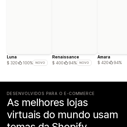
Luna
Renaissance
Amara
$ 420
94%
$ 320
100%
$ 400
94%
NOVO
NOVO
DESENVOLVIDOS PARA O E-COMMERCE
As melhores lojas
virtuais do mundo usam
temas da Shopify