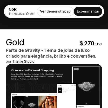
Gold
Ver demonstração
Experimentar
$ 270 USD
•
0%
Gold
$ 270
USD
Parte de
Gravity
•
Tema de joias de luxo
criado para elegância, brilho e conversões.
por
Theme Studio