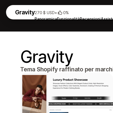
Gravity
270 $ USD
•
0%
Panoramica
Funzionalità
Recensioni
Assis
Gravity
Tema Shopify raffinato per marchi