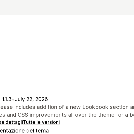
 1.1.3
•
July 22, 2026
lease includes addition of a new Lookbook section a
es and CSS improvements all over the theme for a b
za dettagli
Tutte le versioni
ntazione del tema