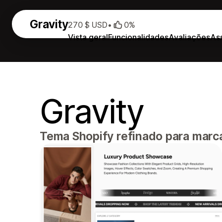
Gravity
270 $ USD
•
0%
Vista geral
Funcionalidades
Avaliações
As
Gravity
Tema Shopify refinado para marc