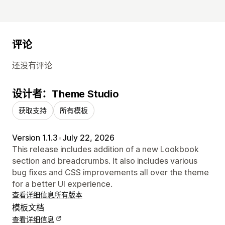
评论
还没有评论
设计者：Theme Studio
获取支持
所有模板
Version 1.1.3
•
July 22, 2026
This release includes addition of a new Lookbook
section and breadcrumbs. It also includes various
bug fixes and CSS improvements all over the theme
for a better UI experience.
查看详细信息
所有版本
模板文档
查看详细信息