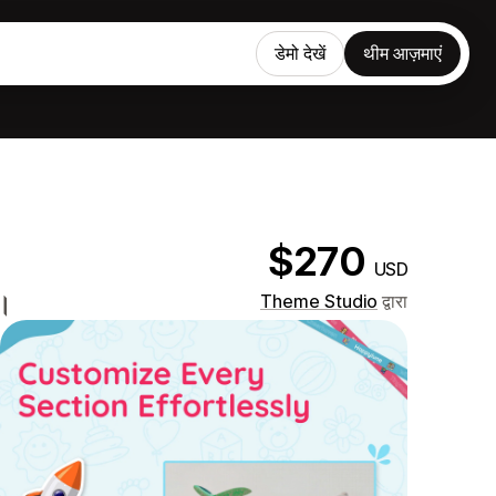
डेमो देखें
थीम आज़माएं
$270
USD
म।
Theme Studio
द्वारा