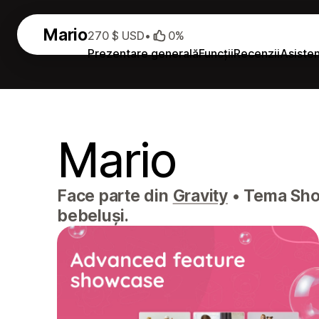
Mario
270 $ USD
•
0%
Prezentare generală
Funcții
Recenzii
Asiste
Mario
Face parte din
Gravity
•
Tema Shopi
bebeluși.