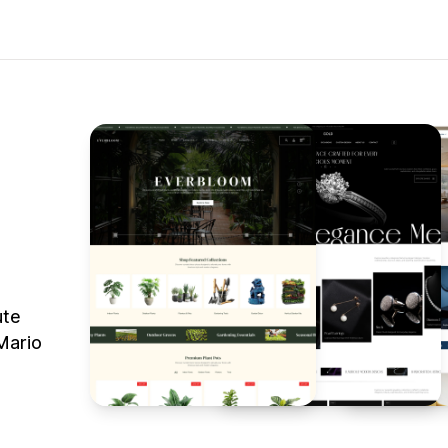
ute
Mario