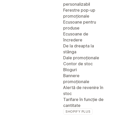
personalizabil
Ferestre pop-up
promoționale
Ecusoane pentru
produse
Ecusoane de
încredere
De la dreapta la
stânga
Dale promoționale
Contor de stoc
Bloguri
Bannere
promoționale
Alertă de revenire în
stoc
Tarifare în funcție de
cantitate
SHOPIFY PLUS