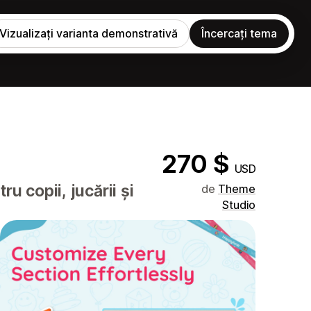
Vizualizați varianta demonstrativă
Încercați tema
270 $
USD
 copii, jucării și
de
Theme
Studio