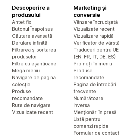
Descoperire a
Marketing și
produsului
conversie
Antet fix
Vânzare încrucișată
Butonul Înapoi sus
Vizualizate recent
Căutare avansată
Vizualizare rapidă
Derulare infinită
Verificator de vârstă
Filtrarea și sortarea
Traduceri pentru UE
produselor
(EN, FR, IT, DE, ES)
Filtre cu eșantioane
Promoții în meniu
Mega meniu
Produse
Navigare pe pagina
recomandate
colecției
Pagina de întrebări
Produse
frecvente
recomandate
Numărătoare
Rute de navigare
inversă
Vizualizate recent
Menționări în presă
Listă pentru
comenzi rapide
Formular de contact