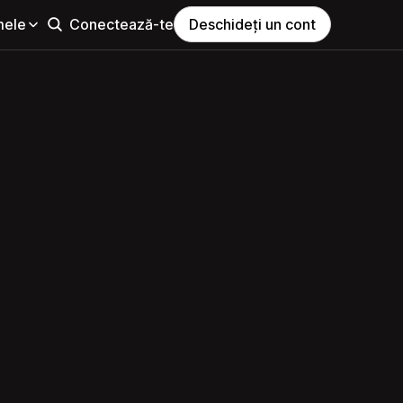
mele
Conectează-te
Deschideți un cont