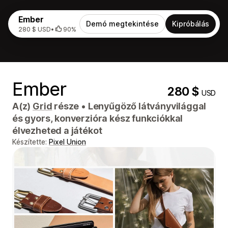
Ember
Demó megtekintése
Kipróbálás
280 $ USD
•
90%
Ember
280 $
USD
A(z)
Grid
része
•
Lenyűgöző látványvilággal
és gyors, konverzióra kész funkciókkal
élvezheted a játékot
Készítette:
Pixel Union