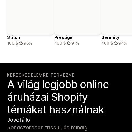
Stitch
Prestige
Serenity
100 $
96%
400 $
91%
400 $
94%
KERESKEDELEMRE TERVEZVE
A világ legjobb online
áruházai Shopify
témákat használnak
Jövőtálló
Rendszeresen frissül, és mindig