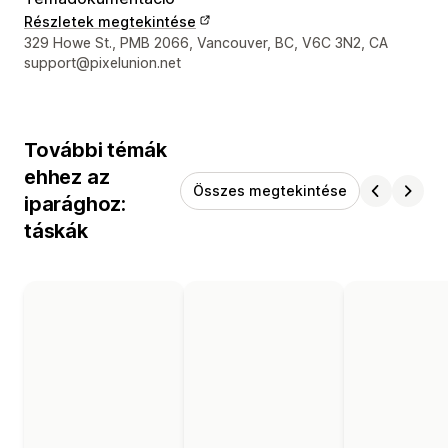
Részletek megtekintése
Dizájner kapcsolattartási adatai
329 Howe St., PMB 2066, Vancouver, BC, V6C 3N2, CA
support@pixelunion.net
További témák
ehhez az
Összes megtekintése
iparághoz:
táskák