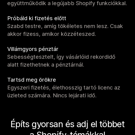
együttműködik a legújabb Shopify funkciókkal.
Próbáld ki fizetés előtt
Szabd testre, amíg tökéletes nem lesz. Csak
akkor fizess, amikor közzéteszed.
Villámgyors pénztár
Sebességtesztelt, így vásárlóid rekordidő
alatt fizethetnek a pénztárnál.
Tartsd meg örökre
Egyszeri fizetés, élethosszig tartó licenc az
üzleted számára. Nincs lejárati idő.
Építs gyorsan és adj el többet
a Shopify-témákkal