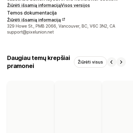
Žiūrėti išsamią informaciją
Visos versijos
Temos dokumentacija
Žiūrėti išsamią informaciją
Kūrėjo kontaktiniai duomenys
329 Howe St., PMB 2066, Vancouver, BC, V6C 3N2, CA
support@pixelunion.net
Daugiau temų krepšiai
Žiūrėti visus
pramonei