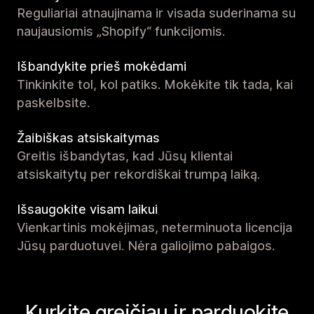
Reguliariai atnaujinama ir visada suderinama su
naujausiomis „Shopify“ funkcijomis.
Išbandykite prieš mokėdami
Tinkinkite tol, kol patiks. Mokėkite tik tada, kai
paskelbsite.
Žaibiškas atsiskaitymas
Greitis išbandytas, kad Jūsų klientai
atsiskaitytų per rekordiškai trumpą laiką.
Išsaugokite visam laikui
Vienkartinis mokėjimas, neterminuota licencija
Jūsų parduotuvei. Nėra galiojimo pabaigos.
Kurkite greičiau ir parduokite