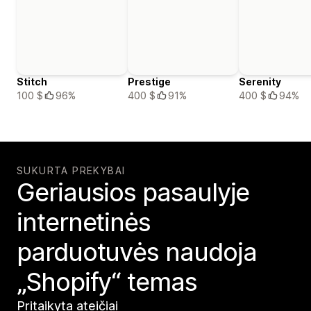
Stitch
Prestige
Serenity
100 $
96%
400 $
91%
400 $
94%
SUKURTA PREKYBAI
Geriausios pasaulyje
internetinės
parduotuvės naudoja
„Shopify“ temas
Pritaikyta ateičiai