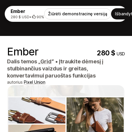
Ember
Žiūrėti demonstracinę versiją
Išbandyt
280 $ USD
•
90%
Ember
280 $
USD
Dalis temos „
Grid
“
•
Įtraukite dėmesį į
stulbinančius vaizdus ir greitas,
konvertavimui paruoštas funkcijas
autorius
Pixel Union