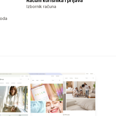
Računi korisnika i prijava
Izbornik računa
zvoda