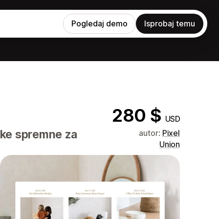
Pogledaj demo
Isprobaj temu
280 $
USD
ajke spremne za
autor:
Pixel
Union