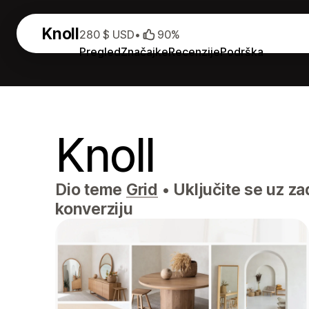
Knoll
280 $ USD
•
90%
Pregled
Značajke
Recenzije
Podrška
Knoll
Dio teme
Grid
•
Uključite se uz za
konverziju