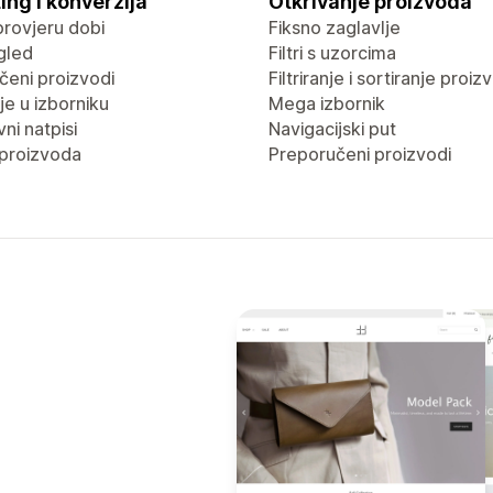
ing i konverzija
Otkrivanje proizvoda
provjeru dobi
Fiksno zaglavlje
gled
Filtri s uzorcima
čeni proizvodi
Filtriranje i sortiranje proi
e u izborniku
Mega izbornik
ni natpisi
Navigacijski put
proizvoda
Preporučeni proizvodi