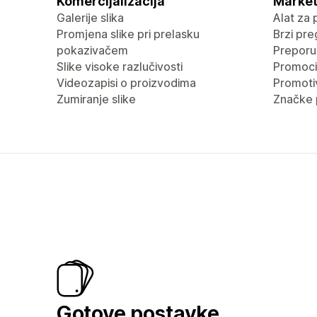
Komercijalizacija
Market
Galerije slika
Alat za 
Promjena slike pri prelasku
Brzi pre
pokazivačem
Preporu
Slike visoke razlučivosti
Promocij
Videozapisi o proizvodima
Promotiv
Zumiranje slike
Značke 
Gotove postavke