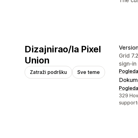
The cus
Dizajnirao/la Pixel
Version
Grid 7
Union
sign-in
Pogledaj
Zatraži podršku
Sve teme
Dokume
Pogledaj
Podaci z
329 How
support