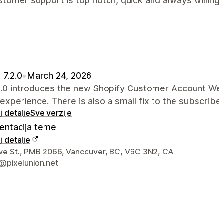
tomer support is top notch, quick and always willing
 7.2.0
•
March 24, 2026
.2.0 introduces the new Shopify Customer Account W
 experience. There is also a small fix to the subscrib
 detalje
Sve verzije
ntacija teme
 detalje
a kontakt dizajnera
e St., PMB 2066, Vancouver, BC, V6C 3N2, CA
@pixelunion.net