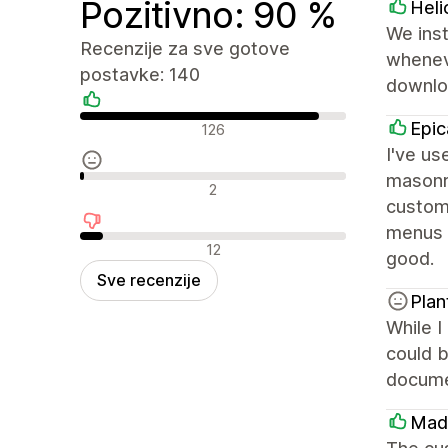
Pozitivno: 90 %
Heli
We inst
Recenzije za sve gotove
wheneve
postavke: 140
downloa
Pozitivne recenzije
Epic
126
I've us
masonry
Neutralne recenzije
2
custom
menus f
Negativne recenzije
12
good.
Sve recenzije
Plan
While I
could b
documen
Mad