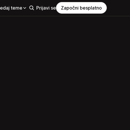
ledaj teme
Prijavi se
Započni besplatno