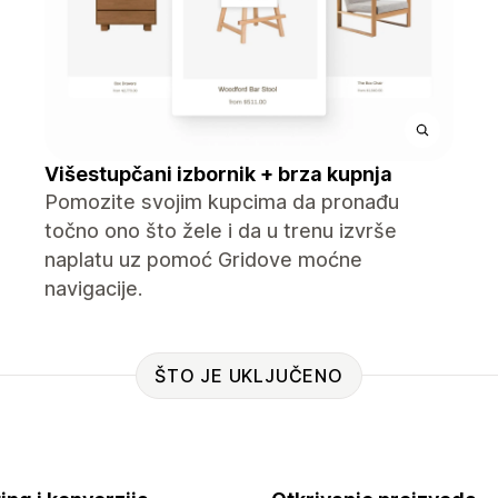
Višestupčani izbornik + brza kupnja
Pomozite svojim kupcima da pronađu
točno ono što žele i da u trenu izvrše
naplatu uz pomoć Gridove moćne
navigacije.
ŠTO JE UKLJUČENO