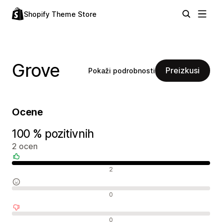
Shopify Theme Store
Grove
Preizkusi
Pokaži podrobnosti
Ocene
100 % pozitivnih
2 ocen
Pozitivne ocene
2
Nevtralne ocene
0
Negativne ocene
0