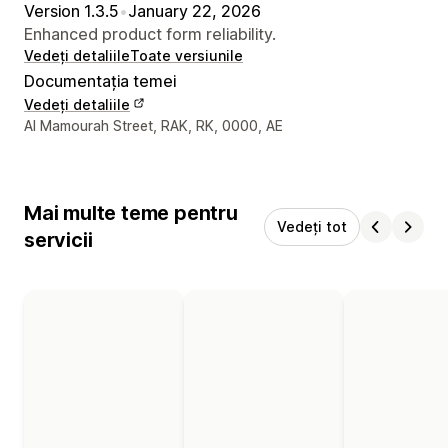
Version 1.3.5
•
January 22, 2026
Enhanced product form reliability.
Vedeți detaliile
Toate versiunile
Documentația temei
Vedeți detaliile
Detaliile de contact ale designerului
Al Mamourah Street, RAK, RK, 0000, AE
Mai multe teme pentru
Vedeți tot
servicii