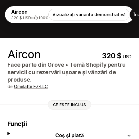
Aircon
Vizualizați varianta demonstrativă
În
320 $ USD
•
100%
Aircon
320 $
USD
Face parte din
Grove
•
Temă Shopify pentru
servicii cu rezervări ușoare și vânzări de
produse.
de
Omelatte FZ-LLC
CE ESTE INCLUS
Funcții
Coș și plată