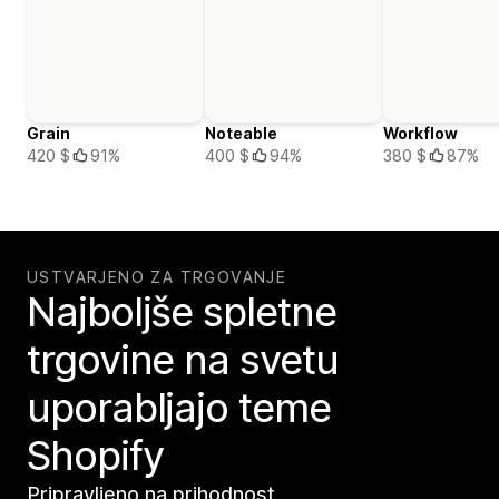
Grain
Noteable
Workflow
420 $
91%
400 $
94%
380 $
87%
USTVARJENO ZA TRGOVANJE
Najboljše spletne
trgovine na svetu
uporabljajo teme
Shopify
Pripravljeno na prihodnost