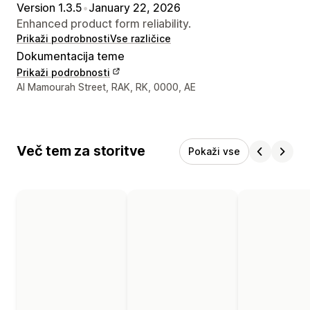
Version 1.3.5
•
January 22, 2026
Enhanced product form reliability.
Prikaži podrobnosti
Vse različice
Dokumentacija teme
Prikaži podrobnosti
Podatki za stik z oblikovalcem
Al Mamourah Street, RAK, RK, 0000, AE
Več tem za storitve
Pokaži vse