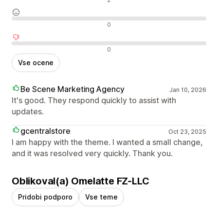
Nevtralne ocene
0
Negativne ocene
0
Vse ocene
Be Scene Marketing Agency
Jan 10, 2026
It's good. They respond quickly to assist with
updates.
gcentralstore
Oct 23, 2025
I am happy with the theme. I wanted a small change,
and it was resolved very quickly. Thank you.
Oblikoval(a) Omelatte FZ-LLC
Pridobi podporo
Vse teme