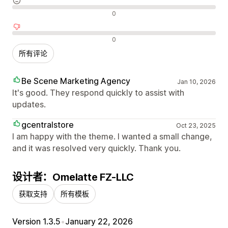
中评
0
差评
0
所有评论
Be Scene Marketing Agency
Jan 10, 2026
It's good. They respond quickly to assist with
updates.
gcentralstore
Oct 23, 2025
I am happy with the theme. I wanted a small change,
and it was resolved very quickly. Thank you.
设计者：Omelatte FZ-LLC
获取支持
所有模板
Version 1.3.5
•
January 22, 2026