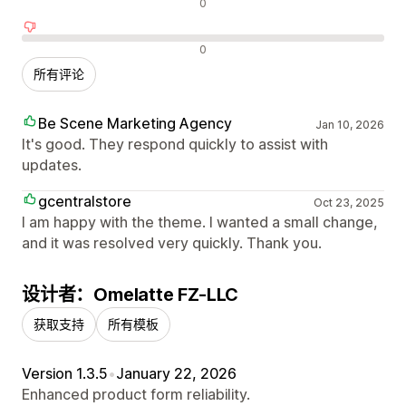
中评
0
差评
0
所有评论
Be Scene Marketing Agency
Jan 10, 2026
It's good. They respond quickly to assist with
updates.
gcentralstore
Oct 23, 2025
I am happy with the theme. I wanted a small change,
and it was resolved very quickly. Thank you.
设计者：Omelatte FZ-LLC
获取支持
所有模板
Version 1.3.5
•
January 22, 2026
Enhanced product form reliability.