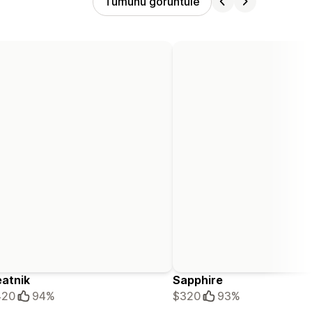
Tümünü görüntüle
atnik
Sapphire
420
94%
$320
93%