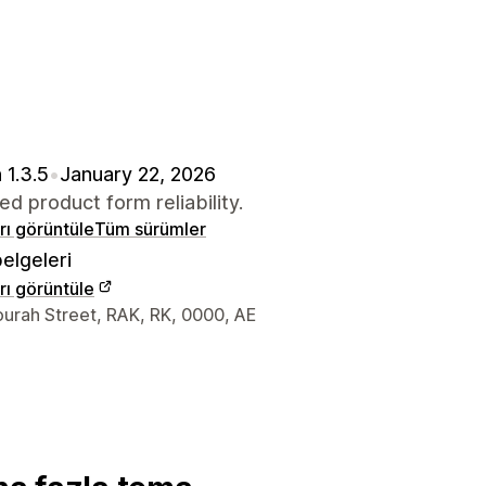
 1.3.5
•
January 22, 2026
d product form reliability.
arı görüntüle
Tüm sürümler
elgeleri
arı görüntüle
iletişim bilgileri
urah Street, RAK, RK, 0000, AE