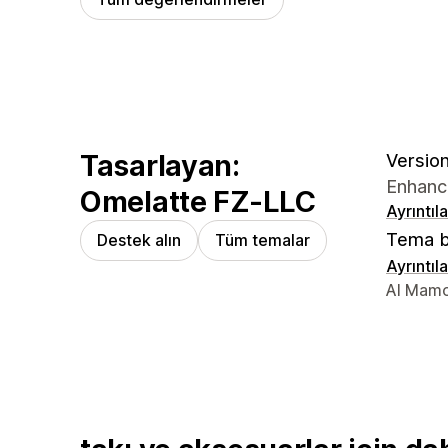
Tasarlayan:
Version
Enhance
Omelatte FZ-LLC
Ayrıntıl
Tema b
Destek alın
Tüm temalar
Ayrıntıl
Tasarımcı 
Al Mamo