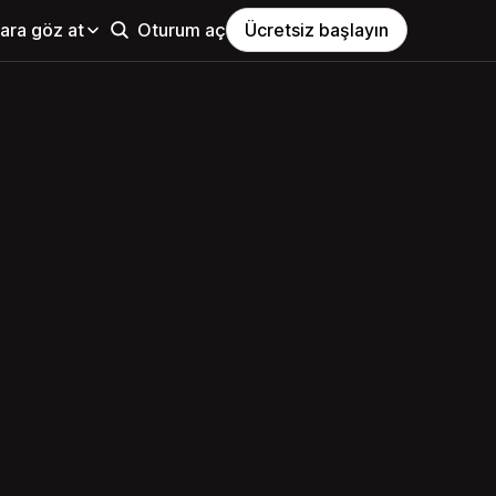
ara göz at
Oturum aç
Ücretsiz başlayın