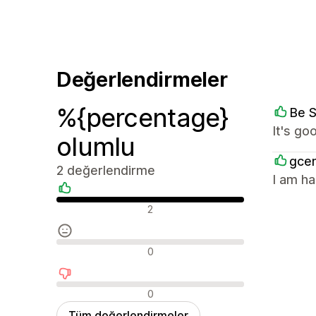
Değerlendirmeler
%{percentage}
Be 
It's go
olumlu
gcen
2 değerlendirme
I am ha
Olumlu değerlendirmeler
2
Nötr değerlendirmeler
0
Olumsuz değerlendirmeler
0
Tüm değerlendirmeler