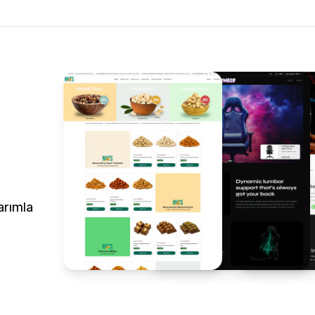
arımla