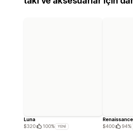
takı ve aksesuarlar için d
Luna
Renaissance
$320
100%
$400
94%
YENI