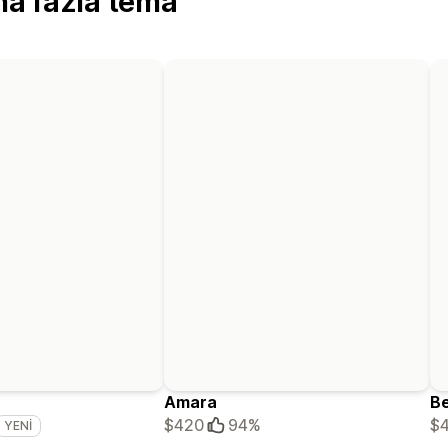
aha fazla tema
Amara
Be
$420
94%
$
YENI