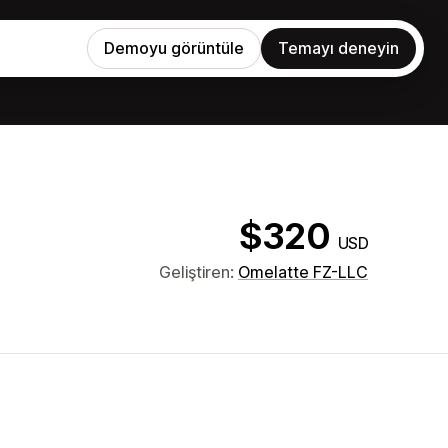
Demoyu görüntüle
Temayı deneyin
$320
USD
Geliştiren:
Omelatte FZ-LLC