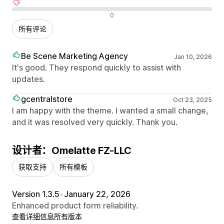
差评
0
所有评论
Be Scene Marketing Agency
Jan 10, 2026
It's good. They respond quickly to assist with
updates.
gcentralstore
Oct 23, 2025
I am happy with the theme. I wanted a small change,
and it was resolved very quickly. Thank you.
设计者：Omelatte FZ-LLC
获取支持
所有模板
Version 1.3.5
•
January 22, 2026
Enhanced product form reliability.
查看详细信息
所有版本