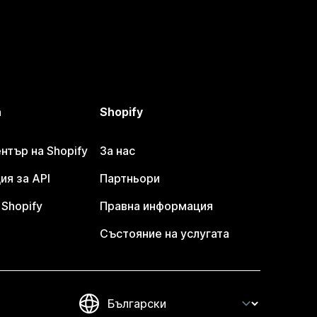
а
Shopify
тър на Shopify
За нас
я за API
Партньори
Shopify
Правна информация
Състояние на услугата