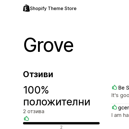
Shopify Theme Store
Grove
Отзиви
100%
Be 
It's go
положителни
gcen
2 отзива
I am ha
Положителни отзиви
2