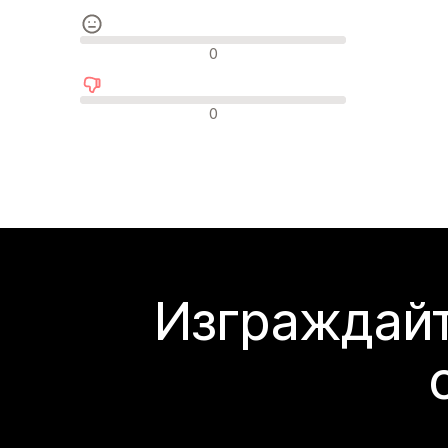
Неутрални отзиви
0
Отрицателни отзиви
0
Изграждайт