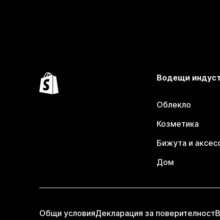
Водещи индус
Облекло
Козметика
Бижута и аксес
Дом
Общи условия
Декларация за поверителност
В