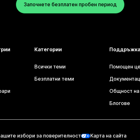
Започнете безплатен пробен период
трии
Категории
Поддръжк
Всички теми
Помощен цен
Безплатни теми
Документаци
оари
Общност на 
Блогове
ашите избори за поверителност
Карта на сайта