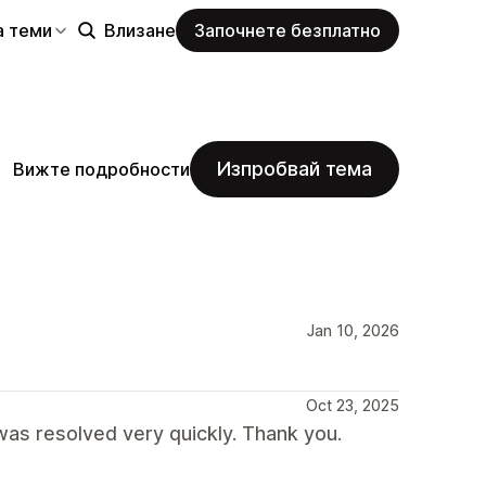
а теми
Влизане
Започнете безплатно
Изпробвай тема
Вижте подробности
Jan 10, 2026
Oct 23, 2025
was resolved very quickly. Thank you.