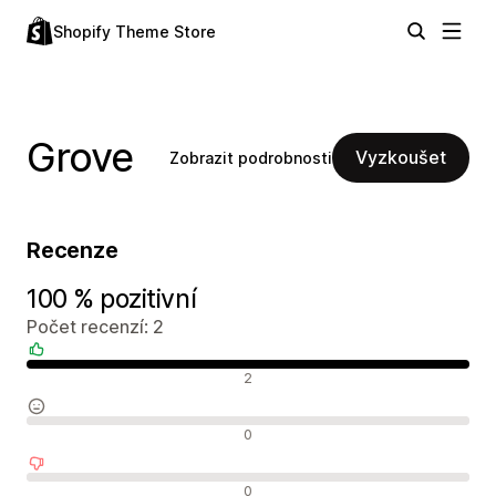
Shopify Theme Store
Grove
Vyzkoušet
Zobrazit podrobnosti
Recenze
100 % pozitivní
Počet recenzí: 2
Pozitivní recenze
2
Neutrální recenze
0
Negativní recenze
0