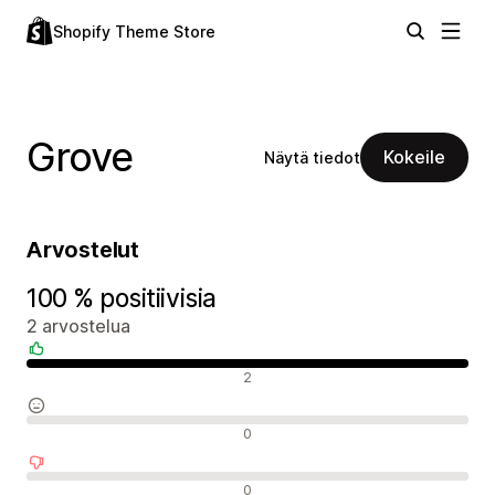
Shopify Theme Store
Grove
Kokeile
Näytä tiedot
Arvostelut
100 % positiivisia
2 arvostelua
Positiiviset arvostelut
2
Neutraalit arvostelut
0
Negatiiviset arvostelut
0