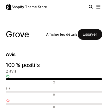
Shopify Theme Store
Grove
Essayer
Afficher les détails
Avis
100 % positifs
2 avis
Avis positifs
2
Avis neutres
0
Avis négatifs
0