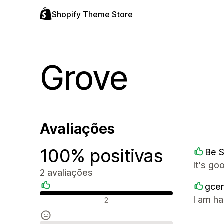
Shopify Theme Store
Grove
Avaliações
100% positivas
Be 
It's go
2 avaliações
gcen
Avaliações positivas
I am ha
2