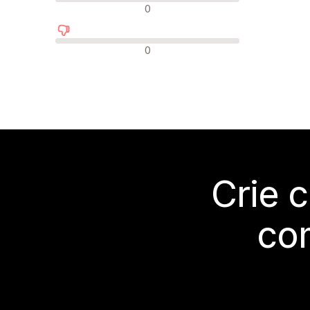
Avaliações neutras
0
Avaliações negativas
0
Crie 
co