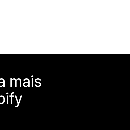
a mais
ify