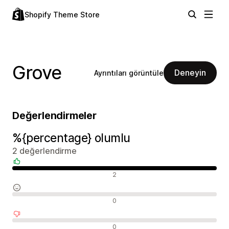
Shopify Theme Store
Grove
Deneyin
Ayrıntıları görüntüle
Değerlendirmeler
%{percentage} olumlu
2 değerlendirme
Olumlu değerlendirmeler
2
Nötr değerlendirmeler
0
Olumsuz değerlendirmeler
0