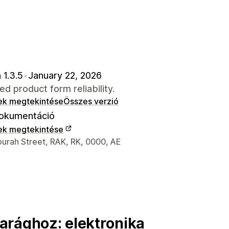
 1.3.5
•
January 22, 2026
d product form reliability.
ek megtekintése
Összes verzió
okumentáció
ek megtekintése
 kapcsolattartási adatai
urah Street, RAK, RK, 0000, AE
arághoz: elektronika