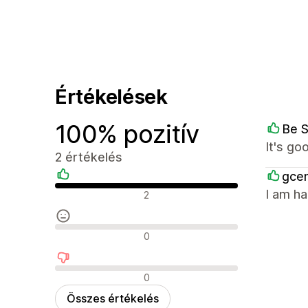
Értékelések
100% pozitív
Be 
It's go
2 értékelés
gcen
Pozitív értékelések
I am ha
2
Semleges értékelések
0
Negatív értékelések
0
Összes értékelés