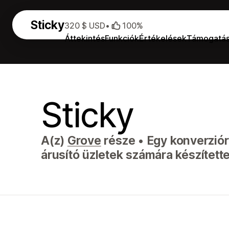
Sticky
320 $ USD
•
100%
Áttekintés
Funkciók
Értékelések
Támogatá
Sticky
A(z)
Grove
része
•
Egy konverziór
árusító üzletek számára készítette