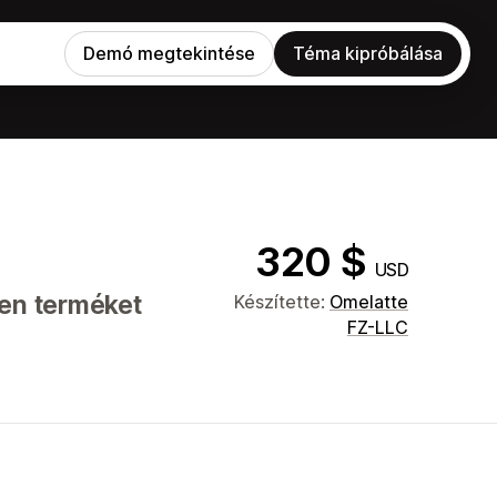
Demó megtekintése
Téma kipróbálása
320 $
USD
len terméket
Készítette:
Omelatte
FZ-LLC