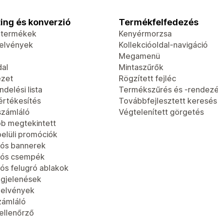
ing és konverzió
Termékfelfedezés
t termékek
Kenyérmorzsa
jelvények
Kollekcióoldal-navigáció
Megamenü
dal
Mintaszűrők
ézet
Rögzített fejléc
delési lista
Termékszűrés és -rendez
értékesítés
Továbbfejlesztett keresés
számláló
Végtelenített görgetés
b megtekintett
elüli promóciók
ós bannerek
iós csempék
ós felugró ablakok
gjelenések
jelvények
zámláló
-ellenőrző