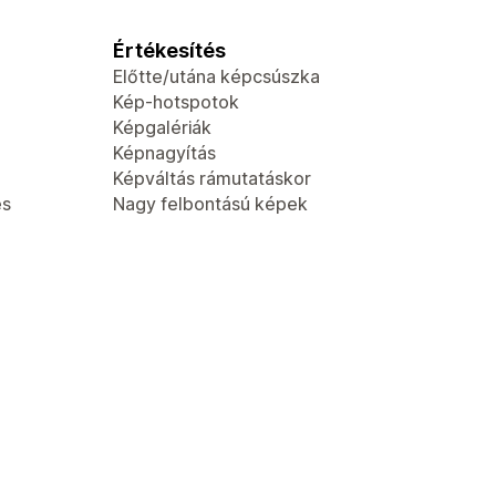
Értékesítés
Előtte/utána képcsúszka
Kép-hotspotok
Képgalériák
Képnagyítás
Képváltás rámutatáskor
és
Nagy felbontású képek