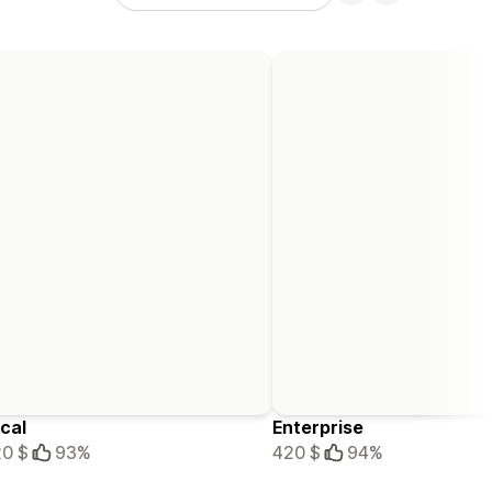
cal
Enterprise
0 $
93%
420 $
94%