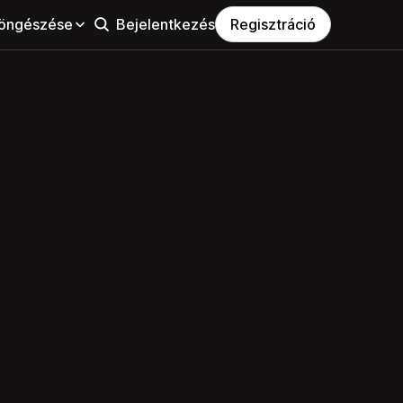
öngészése
Bejelentkezés
Regisztráció