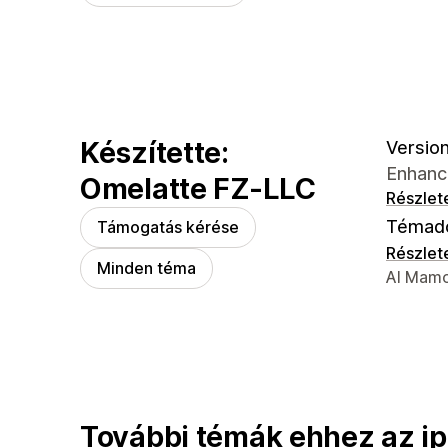
Készítette:
Version
Enhance
Omelatte FZ-LLC
Részlet
Témad
Támogatás kérése
Részlet
Minden téma
Dizájner
Al Mamo
További témák ehhez az ip