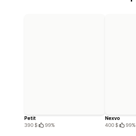
Petit
Nexvo
390 $
99%
400 $
99%