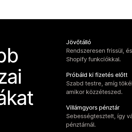
Jövőtálló
obb
Rendszeresen frissül, é
Shopify funkciókkal.
zai
Próbáld ki fizetés előtt
Szabd testre, amíg tökél
ákat
amikor közzéteszed.
Villámgyors pénztár
Sebességtesztelt, így vá
pénztárnál.