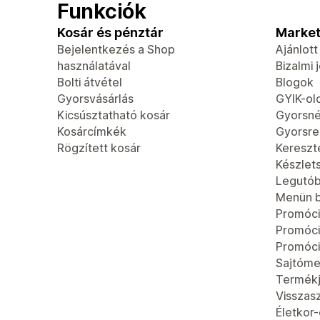
Funkciók
Kosár és pénztár
Market
Bejelentkezés a Shop
Ajánlot
használatával
Bizalmi 
Bolti átvétel
Blogok
Gyorsvásárlás
GYIK-ol
Kicsúsztatható kosár
Gyorsn
Kosárcímkék
Gyorsren
Rögzített kosár
Kereszt
Készlet
Legutób
Menün b
Promóci
Promóc
Promóci
Sajtóme
Termék
Visszas
Életkor