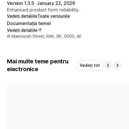
Version 1.3.5
•
January 22, 2026
Enhanced product form reliability.
Vedeți detaliile
Toate versiunile
Documentația temei
Vedeți detaliile
Detaliile de contact ale designerului
Al Mamourah Street, RAK, RK, 0000, AE
Mai multe teme pentru
Vedeți tot
electronice