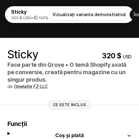
Sticky
Vizualizați varianta demonstrativă
În
320 $ USD
•
100%
Sticky
320 $
USD
Face parte din
Grove
•
O temă Shopify axată
pe conversie, creată pentru magazine cu un
singur produs.
de
Omelatte FZ-LLC
CE ESTE INCLUS
Funcții
Coș și plată