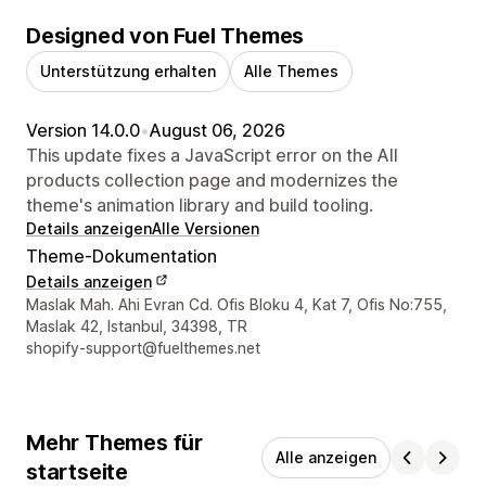
Designed von Fuel Themes
Unterstützung erhalten
Alle Themes
Version 14.0.0
•
August 06, 2026
This update fixes a JavaScript error on the All
products collection page and modernizes the
theme's animation library and build tooling.
Details anzeigen
Alle Versionen
Theme-Dokumentation
Details anzeigen
Designer-Kontaktdaten
Maslak Mah. Ahi Evran Cd. Ofis Bloku 4, Kat 7, Ofis No:755,
Maslak 42, Istanbul, 34398, TR
shopify-support@fuelthemes.net
Mehr Themes für
Alle anzeigen
startseite