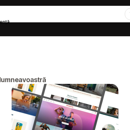
tență
 dumneavoastră