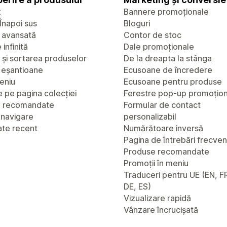
x
Bannere promoționale
Înapoi sus
Bloguri
 avansată
Contor de stoc
infinită
Dale promoționale
a și sortarea produselor
De la dreapta la stânga
u eșantioane
Ecusoane de încredere
eniu
Ecusoane pentru produse
 pe pagina colecției
Ferestre pop-up promoțio
e recomandate
Formular de contact
 navigare
personalizabil
ate recent
Numărătoare inversă
Pagina de întrebări frecve
Produse recomandate
Promoții în meniu
Traduceri pentru UE (EN, FR
DE, ES)
Vizualizare rapidă
Vânzare încrucișată