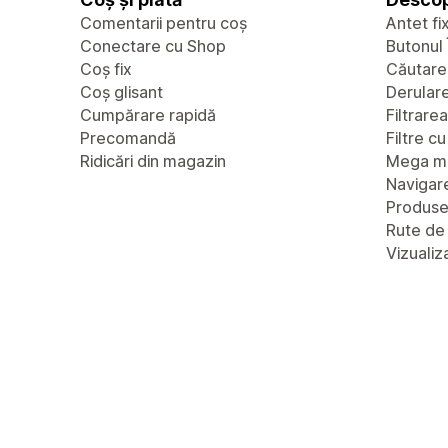
Comentarii pentru coș
Antet fi
Conectare cu Shop
Butonul 
Coș fix
Căutare
Coș glisant
Derulare 
Cumpărare rapidă
Filtrare
Precomandă
Filtre c
Ridicări din magazin
Mega m
Navigare
Produs
Rute de
Vizualiz