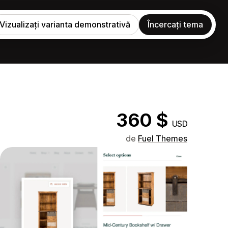
Vizualizați varianta demonstrativă
Încercați tema
360 $
USD
de
Fuel Themes