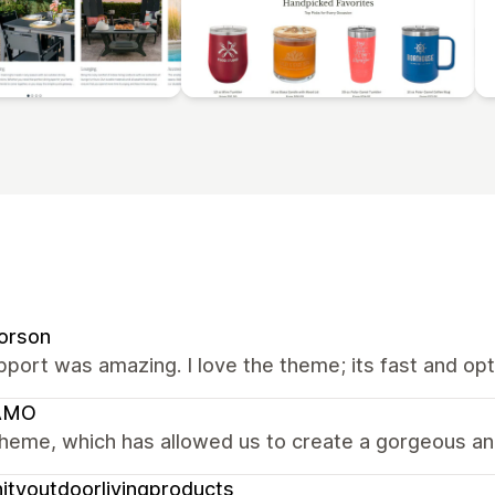
orson
port was amazing. I love the theme; its fast and op
AMO
heme, which has allowed us to create a gorgeous and
nityoutdoorlivingproducts