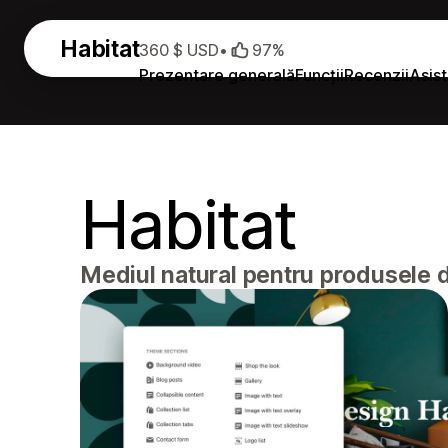
Habitat
360 $ USD
•
97%
Prezentare generală
Funcții
Recenzii
Asis
Habitat
Mediul natural pentru produsele