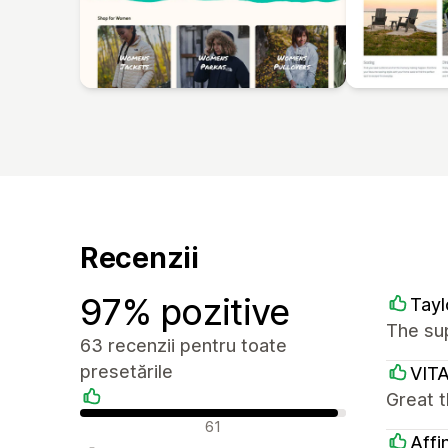
Recenzii
97% pozitive
Tayl
The sup
63 recenzii pentru toate
presetările
VIT
Great t
Recenzii pozitive
61
Affi