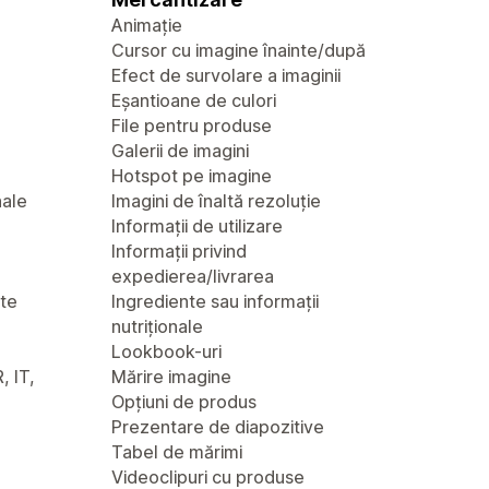
Animație
Cursor cu imagine înainte/după
Efect de survolare a imaginii
Eșantioane de culori
File pentru produse
Galerii de imagini
Hotspot pe imagine
nale
Imagini de înaltă rezoluție
Informații de utilizare
Informații privind
expedierea/livrarea
nte
Ingrediente sau informații
nutriționale
Lookbook-uri
, IT,
Mărire imagine
Opțiuni de produs
Prezentare de diapozitive
Tabel de mărimi
Videoclipuri cu produse