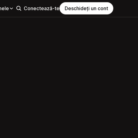
mele
Conectează-te
Deschideți un cont