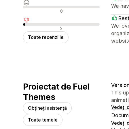
We have
Recenzii neutre
0
Best
We love
Recenzii negative
2
organiz
Toate recenziile
websit
Proiectat de Fuel
Version
This up
Themes
animati
Vedeți d
Obțineți asistență
Docume
Toate temele
Vedeți d