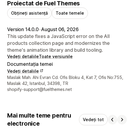
Proiectat de Fuel Themes
Obțineți asistență
Toate temele
Version 14.0.0
•
August 06, 2026
This update fixes a JavaScript error on the All
products collection page and modernizes the
theme's animation library and build tooling.
Vedeți detaliile
Toate versiunile
Documentația temei
Vedeți detaliile
Detaliile de contact ale designerului
Maslak Mah. Ahi Evran Cd. Ofis Bloku 4, Kat 7, Ofis No:755,
Maslak 42, Istanbul, 34398, TR
shopify-support@fuelthemes.net
Mai multe teme pentru
Vedeți tot
electronice