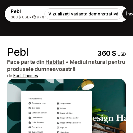
Pebl
Vizualizați varianta demonstrativă
Înc
360 $ USD
•
97%
Pebl
360 $
USD
Face parte din
Habitat
•
Mediul natural pentru
produsele dumneavoastră
de
Fuel Themes