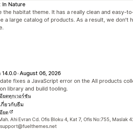
 In Nature
 the habitat theme. It has a really clean and easy-to
e a large catalog of products. As a result, we don't 
e.
 14.0.0
•
August 06, 2026
date fixes a JavaScript error on the All products c
on library and build tooling.
อียด
ทุกเวอร์ชัน
กี่ยวกับธีม
อียด
ยดการติดต่อผู้ออกแบบ
ah. Ahi Evran Cd. Ofis Bloku 4, Kat 7, Ofis No:755, Maslak 4
-support@fuelthemes.net