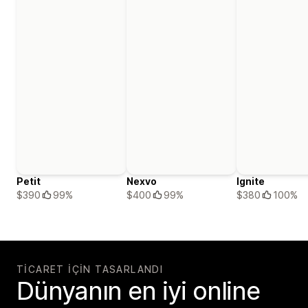
Petit
Nexvo
Ignite
$390
99%
$400
99%
$380
100%
TICARET IÇIN TASARLANDI
Dünyanın en iyi online