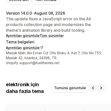
Version 14.0.0
•
August 06, 2026
This update fixes a JavaScript error on the All
products collection page and modernizes the
theme's animation library and build tooling.
Ayrıntıları görüntüle
Tüm sürümler
Tema belgeleri
Ayrıntıları görüntüle
Tasarımcı iletişim bilgileri
Maslak Mah. Ahi Evran Cd. Ofis Bloku 4, Kat 7, Ofis No:755,
Maslak 42, Istanbul, 34398, TR
shopify-support@fuelthemes.net
elektronik için
Tümünü görüntüle
daha fazla tema