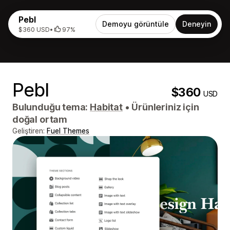
Pebl
Demoyu görüntüle
Deneyin
$360 USD
•
97%
Pebl
$360
USD
Bulunduğu tema:
Habitat
•
Ürünleriniz için
doğal ortam
Geliştiren:
Fuel Themes