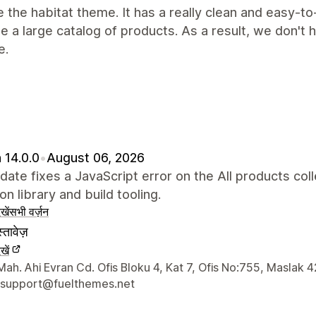
 the habitat theme. It has a really clean and easy-to
e a large catalog of products. As a result, we don't 
e.
 14.0.0
•
August 06, 2026
date fixes a JavaScript error on the All products c
on library and build tooling.
खें
सभी वर्ज़न
्तावेज़
खें
े संपर्क की जानकारी
ah. Ahi Evran Cd. Ofis Bloku 4, Kat 7, Ofis No:755, Maslak 4
-support@fuelthemes.net