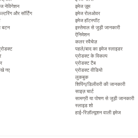
ेज नेविगेशन
इमेज ज़ूम
िल्टरिंग और सॉर्टिंग
इमेज रोलओवर
ज
इमेज हॉटस्पॉट
प बटन
इस्तेमाल से जुड़ी जानकारी
ऐनिमेशन
कलर स्वैचेज़
्रोडक्ट
पहले/बाद का इमेज स्लाइडर
र
प्रोडक्ट के विकल्प
टर
प्रोडक्ट टैब
देखे गए
प्रोडक्ट वीडियो
लुकबुक
शिपिंग/डिलीवरी की जानकारी
साइज़ चार्ट
सामग्री या पोषण से जुड़ी जानकारी
स्लाइड शो
हाई-रिज़ॉल्यूशन वाली इमेज