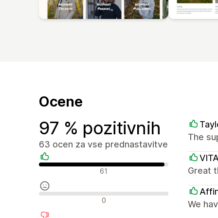
Ocene
97 % pozitivnih
Tayl
The sup
63 ocen za vse prednastavitve
VIT
Pozitivne ocene
Great t
61
Affi
Nevtralne ocene
0
We have