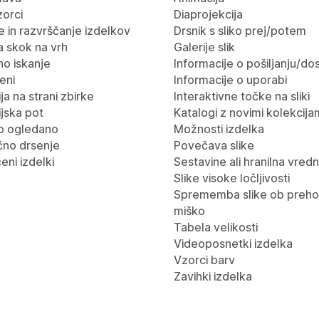
vzorci
Diaprojekcija
nje in razvrščanje izdelkov
Drsnik s sliko prej/potem
 skok na vrh
Galerije slik
no iskanje
Informacije o pošiljanju/dos
eni
Informacije o uporabi
ja na strani zbirke
Interaktivne točke na sliki
jska pot
Katalogi z novimi kolekcija
o ogledano
Možnosti izdelka
no drsenje
Povečava slike
eni izdelki
Sestavine ali hranilna vred
Slike visoke ločljivosti
Sprememba slike ob preho
miško
Tabela velikosti
Videoposnetki izdelka
Vzorci barv
Zavihki izdelka