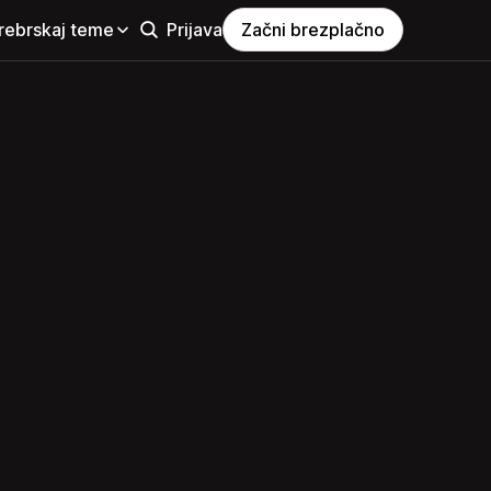
rebrskaj teme
Prijava
Začni brezplačno