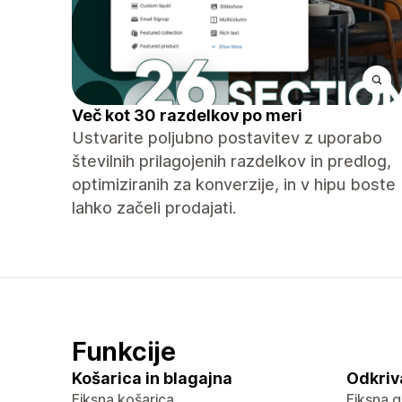
Več kot 30 razdelkov po meri
Ustvarite poljubno postavitev z uporabo
številnih prilagojenih razdelkov in predlog,
optimiziranih za konverzije, in v hipu boste
lahko začeli prodajati.
Funkcije
Košarica in blagajna
Odkriv
Fiksna košarica
Fiksna g