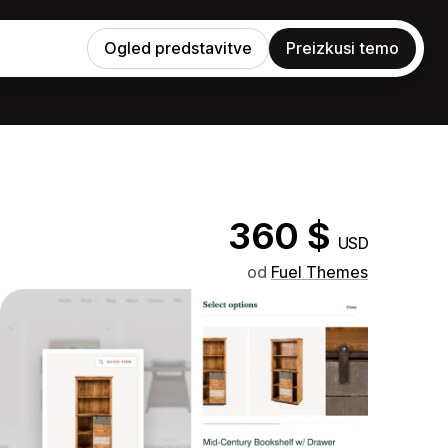
Ogled predstavitve
Preizkusi temo
360 $
USD
od
Fuel Themes