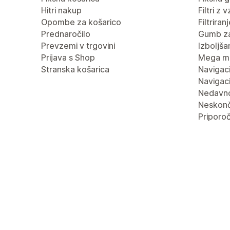
Hitri nakup
Filtri z 
Opombe za košarico
Filtrira
Prednaročilo
Gumb za
Prevzemi v trgovini
Izboljša
Prijava s Shop
Mega m
Stranska košarica
Navigaci
Navigaci
Nedavn
Neskonč
Priporoč