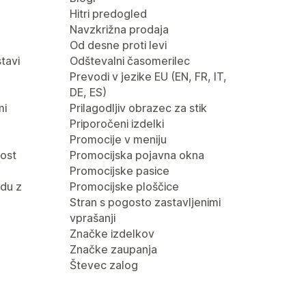
Hitri predogled
Navzkrižna prodaja
Od desne proti levi
tavi
Odštevalni časomerilec
Prevodi v jezike EU (EN, FR, IT,
DE, ES)
mi
Prilagodljiv obrazec za stik
Priporočeni izdelki
Promocije v meniju
nost
Promocijska pojavna okna
Promocijske pasice
du z
Promocijske ploščice
Stran s pogosto zastavljenimi
vprašanji
Značke izdelkov
Značke zaupanja
Števec zalog