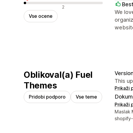
Best
Negativne ocene
2
We love
Vse ocene
organiz
websit
Oblikoval(a) Fuel
Version
This up
Themes
Prikaži
Dokume
Pridobi podporo
Vse teme
Prikaži
Podatki 
Maslak M
shopify