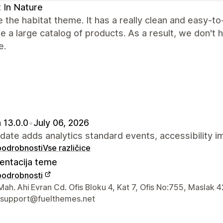
 In Nature
 the habitat theme. It has a really clean and easy-to
e a large catalog of products. As a result, we don't 
e.
 13.0.0
•
July 06, 2026
date adds analytics standard events, accessibility i
 podrobnosti
Vse različice
ntacija teme
 podrobnosti
za stik z oblikovalcem
ah. Ahi Evran Cd. Ofis Bloku 4, Kat 7, Ofis No:755, Maslak 4
-support@fuelthemes.net