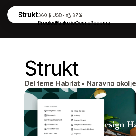
Strukt
360 $ USD
•
97%
Pregled
Funkcije
Ocene
Podpora
Strukt
Del teme
Habitat
•
Naravno okolje