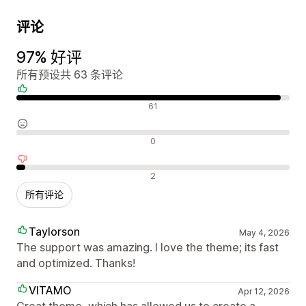
评论
97% 好评
所有预设共 63 条评论
好评
61
中评
0
差评
2
所有评论
Taylorson
May 4, 2026
The support was amazing. I love the theme; its fast
and optimized. Thanks!
VITAMO
Apr 12, 2026
Great theme, which has allowed us to create a