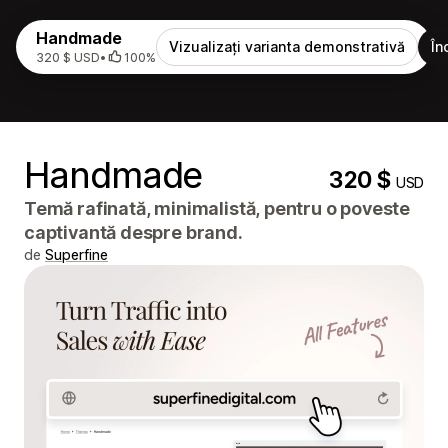
Handmade
Vizualizați varianta demonstrativă
În
320 $ USD
•
100%
Handmade
320 $
USD
Temă rafinată, minimalistă, pentru o poveste
captivantă despre brand.
de
Superfine