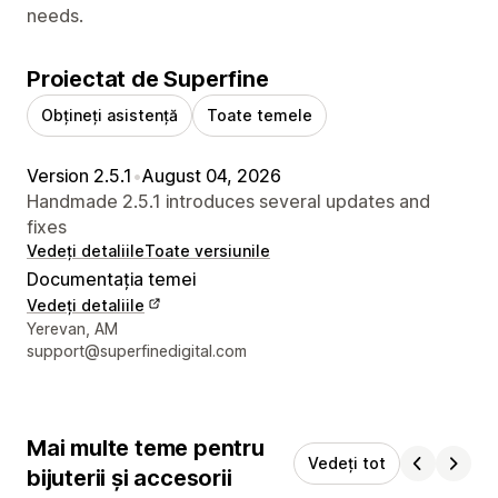
needs.
Proiectat de Superfine
Obțineți asistență
Toate temele
Version 2.5.1
•
August 04, 2026
Handmade 2.5.1 introduces several updates and
fixes
Vedeți detaliile
Toate versiunile
Documentația temei
Vedeți detaliile
Detaliile de contact ale designerului
Yerevan, AM
support@superfinedigital.com
Mai multe teme pentru
Vedeți tot
bijuterii și accesorii