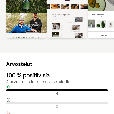
Arvostelut
100 % positiivisia
4 arvostelua kaikille esiasetuksille
Positiiviset arvostelut
4
Neutraalit arvostelut
0