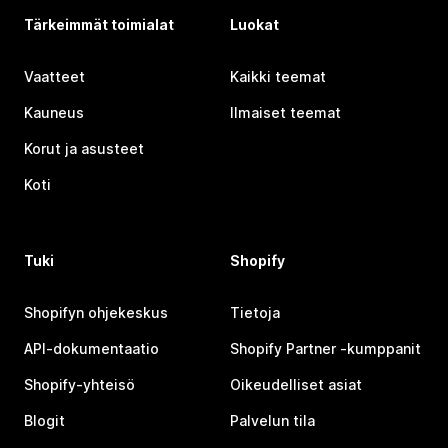
Tärkeimmät toimialat
Luokat
Vaatteet
Kaikki teemat
Kauneus
Ilmaiset teemat
Korut ja asusteet
Koti
Tuki
Shopify
Shopifyn ohjekeskus
Tietoja
API-dokumentaatio
Shopify Partner ‑kumppanit
Shopify-yhteisö
Oikeudelliset asiat
Blogit
Palvelun tila