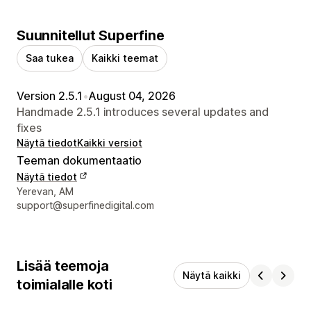
Suunnitellut Superfine
Saa tukea
Kaikki teemat
Version 2.5.1
•
August 04, 2026
Handmade 2.5.1 introduces several updates and
fixes
Näytä tiedot
Kaikki versiot
Teeman dokumentaatio
Näytä tiedot
Suunnittelijan yhteystiedot
Yerevan, AM
support@superfinedigital.com
Lisää teemoja
Näytä kaikki
toimialalle koti