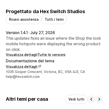
Progettato da Hex Switch Studios
Ricevi assistenza
Tutti i temi
Version 1.4.1
•
July 27, 2026
This updates fixes an issue where the Shop the look
mobile hotspots were displaying the wrong product
on click.
Visualizza dettagli
Tutte le versioni
Documentazione del tema
Visualizza dettagli
Recapiti del designer
1036 Gosper Crescent, Victoria, BC, V9A 4J3, CA
help@hexswitch.com
Altri temi per casa
Vedi tutti