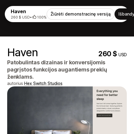
Haven
Žiūrėti demonstracinę versiją
Išbandy
260 $ USD
•
100%
Haven
260 $
USD
Patobulintas dizainas ir konversijomis
pagrįstos funkcijos augantiems prekių
ženklams.
autorius
Hex Switch Studios