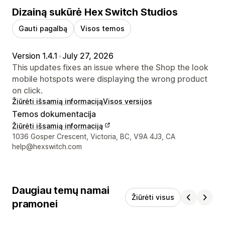
Dizainą sukūrė Hex Switch Studios
Gauti pagalbą
Visos temos
Version 1.4.1
•
July 27, 2026
This updates fixes an issue where the Shop the look
mobile hotspots were displaying the wrong product
on click.
Žiūrėti išsamią informaciją
Visos versijos
Temos dokumentacija
Žiūrėti išsamią informaciją
Kūrėjo kontaktiniai duomenys
1036 Gosper Crescent, Victoria, BC, V9A 4J3, CA
help@hexswitch.com
Daugiau temų namai
Žiūrėti visus
pramonei