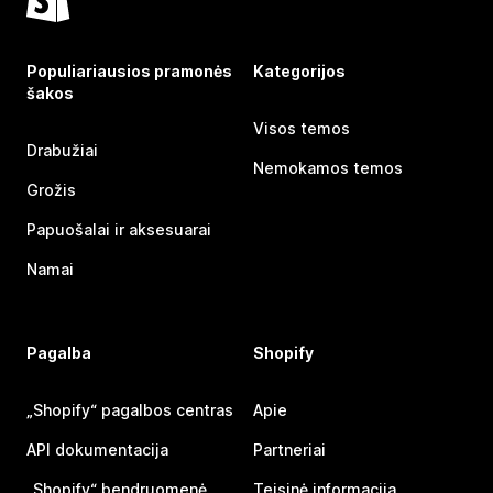
Populiariausios pramonės
Kategorijos
šakos
Visos temos
Drabužiai
Nemokamos temos
Grožis
Papuošalai ir aksesuarai
Namai
Pagalba
Shopify
„Shopify“ pagalbos centras
Apie
API dokumentacija
Partneriai
„Shopify“ bendruomenė
Teisinė informacija