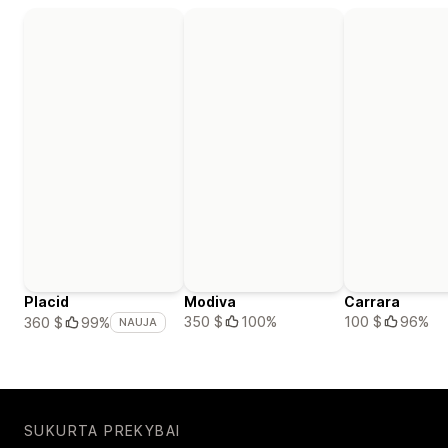
Placid
Modiva
Carrara
350 $
100%
100 $
96%
360 $
99%
NAUJA
SUKURTA PREKYBAI