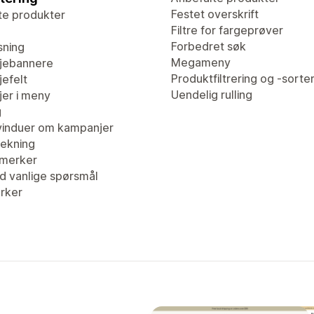
Festet overskrift
te produkter
Filtre for fargeprøver
Forbedret søk
sning
Megameny
jebannere
Produktfiltrering og -sorte
efelt
Uendelig rulling
er i meny
g
induer om kampanjer
ekning
merker
d vanlige spørsmål
erker