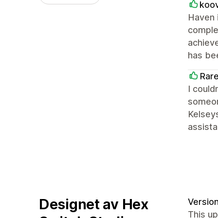
koo
Haven i
complet
achieve
has bee
Rare
I could
someone
Kelseys
assist
Designet av Hex
Version
This up