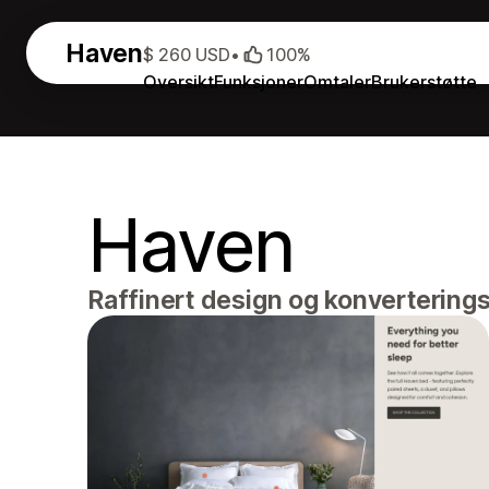
Haven
$ 260 USD
•
100%
Oversikt
Funksjoner
Omtaler
Brukerstøtte
Haven
Raffinert design og konvertering