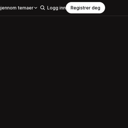
gjennom temaer
Logg inn
Registrer deg