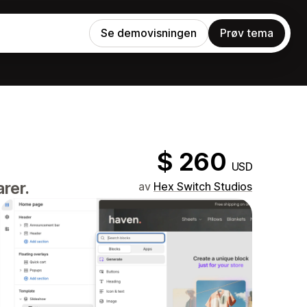
Se demovisningen
Prøv tema
$ 260
USD
rer.
av
Hex Switch Studios