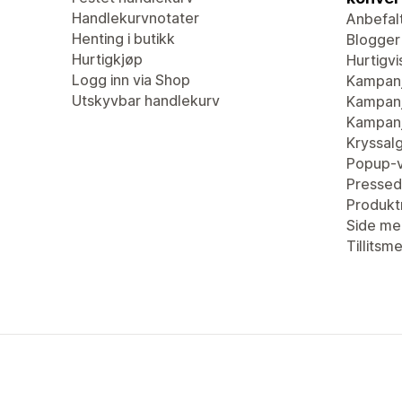
Handlekurvnotater
Anbefal
Henting i butikk
Blogger
Hurtigkjøp
Hurtigvi
Logg inn via Shop
Kampan
Utskyvbar handlekurv
Kampanj
Kampanj
Kryssal
Popup-v
Pressed
Produkt
Side me
Tillitsm