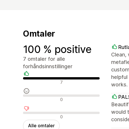
Omtaler
100 % positive
Rutl
Clean, 
7 omtaler for alle
metafie
forhåndsinnstillinger
customi
helpful
Positive omtaler
7
works.
PAL
Nøytrale omtaler
0
Beautif
would t
Negative omtaler
0
conside
Alle omtaler