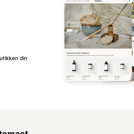
tikken din
 temaet