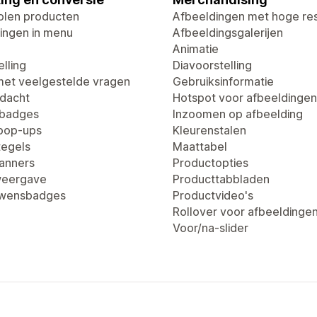
len producten
Afbeeldingen met hoge res
ingen in menu
Afbeeldingsgalerijen
Animatie
lling
Diavoorstelling
met veelgestelde vragen
Gebruiksinformatie
dacht
Hotspot voor afbeeldingen
tbadges
Inzoomen op afbeelding
pop-ups
Kleurenstalen
egels
Maattabel
anners
Productopties
weergave
Producttabbladen
uwensbadges
Productvideo's
Rollover voor afbeeldinge
Voor/na-slider