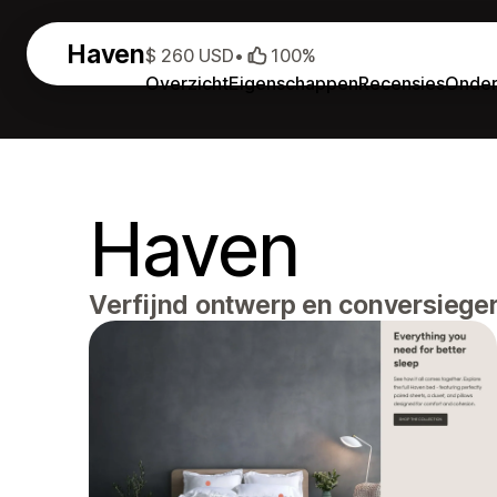
Haven
$ 260 USD
•
100%
Overzicht
Eigenschappen
Recensies
Onder
Haven
Verfijnd ontwerp en conversieger