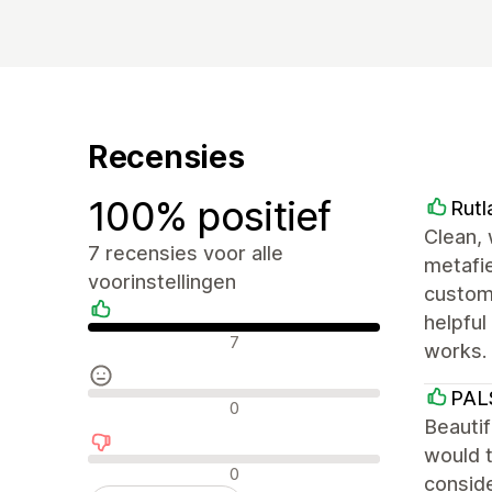
Recensies
100% positief
Rutl
Clean, 
7 recensies voor alle
metafie
voorinstellingen
customi
helpful
Positieve recensies
7
works.
PAL
Neutrale recensies
0
Beautif
would t
Negatieve recensies
0
conside