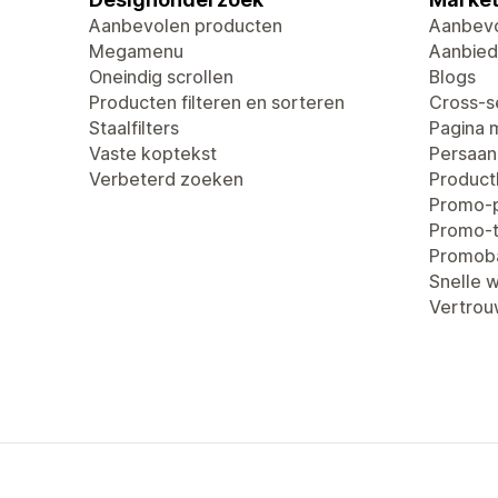
Aanbevolen producten
Aanbevo
Megamenu
Aanbied
Oneindig scrollen
Blogs
Producten filteren en sorteren
Cross-se
Staalfilters
Pagina 
Vaste koptekst
Persaan
Verbeterd zoeken
Produc
Promo-
Promo-t
Promob
Snelle 
Vertro