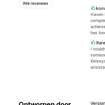
Alle recensies
koo
Haven i
complet
achieve
has bee
Rare
I could
someone
Kelseys
assist
Ontworpen door
Version