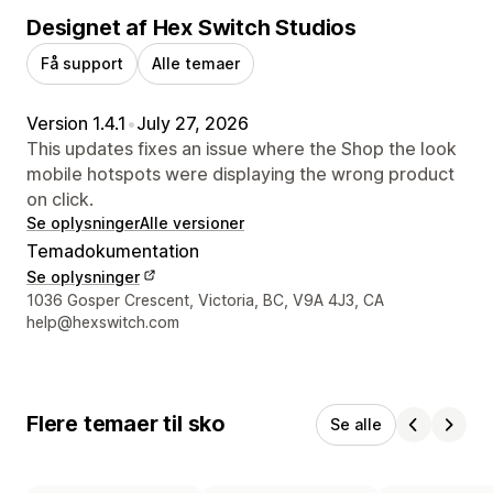
Designet af Hex Switch Studios
Få support
Alle temaer
Version 1.4.1
•
July 27, 2026
This updates fixes an issue where the Shop the look
mobile hotspots were displaying the wrong product
on click.
Se oplysninger
Alle versioner
Temadokumentation
Se oplysninger
Se kontaktoplysninger
1036 Gosper Crescent, Victoria, BC, V9A 4J3, CA
help@hexswitch.com
Flere temaer til sko
Se alle