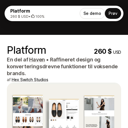
Platform
Se demo
Prøv
260 $ USD
•
100%
Platform
260 $
USD
En del af
Haven
•
Raffineret design og
konverteringsdrevne funktioner til voksende
brands.
af
Hex Switch Studios