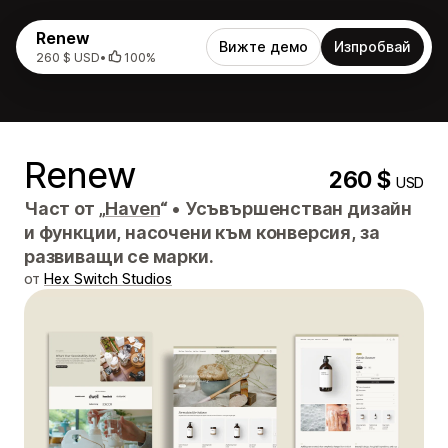
Renew
Вижте демо
Изпробвай
260 $ USD
•
100%
Renew
260 $
USD
Част от „
Haven
“
•
Усъвършенстван дизайн
и функции, насочени към конверсия, за
развиващи се марки.
от
Hex Switch Studios