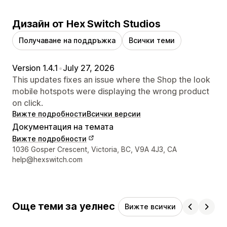
Дизайн от Hex Switch Studios
Получаване на поддръжка
Всички теми
Version 1.4.1
•
July 27, 2026
This updates fixes an issue where the Shop the look
mobile hotspots were displaying the wrong product
on click.
Вижте подробности
Всички версии
Документация на темата
Вижте подробности
Данни за връзка с дизайнера
1036 Gosper Crescent, Victoria, BC, V9A 4J3, CA
help@hexswitch.com
Още теми за уелнес
Вижте всички