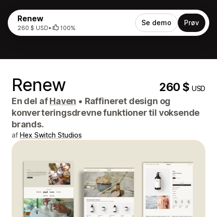
Renew
Se demo
Prøv
260 $ USD
•
100%
Renew
260 $
USD
En del af
Haven
•
Raffineret design og
konverteringsdrevne funktioner til voksende
brands.
af
Hex Switch Studios