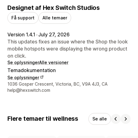
Designet af Hex Switch Studios
Få support
Alle temaer
Version 1.4.1
•
July 27, 2026
This updates fixes an issue where the Shop the look
mobile hotspots were displaying the wrong product
on click.
Se oplysninger
Alle versioner
Temadokumentation
Se oplysninger
Se kontaktoplysninger
1036 Gosper Crescent, Victoria, BC, V9A 4J3, CA
help@hexswitch.com
Flere temaer til wellness
Se alle