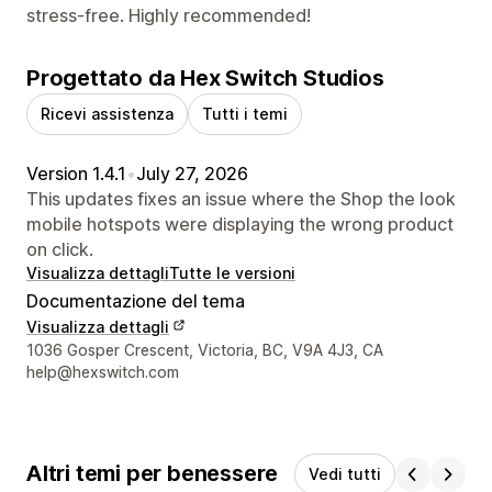
stress-free. Highly recommended!
Progettato da Hex Switch Studios
Ricevi assistenza
Tutti i temi
Version 1.4.1
•
July 27, 2026
This updates fixes an issue where the Shop the look
mobile hotspots were displaying the wrong product
on click.
Visualizza dettagli
Tutte le versioni
Documentazione del tema
Visualizza dettagli
Recapiti del designer
1036 Gosper Crescent, Victoria, BC, V9A 4J3, CA
help@hexswitch.com
Altri temi per benessere
Vedi tutti