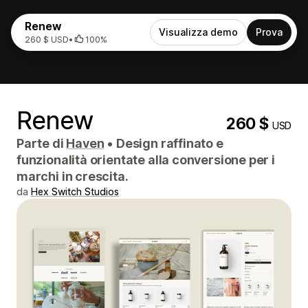
Renew
Visualizza demo
Prova
260 $ USD
•
100%
Renew
260 $
USD
Parte di
Haven
•
Design raffinato e
funzionalità orientate alla conversione per i
marchi in crescita.
da
Hex Switch Studios