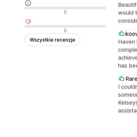
Beautif
Neutralne recenzje
0
would t
conside
Negatywne recenzje
0
koo
Wszystkie recenzje
Haven i
complet
achieve
has bee
Rare
I could
someone
Kelseys
assist