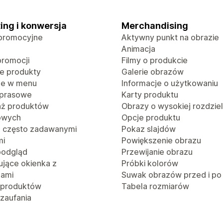
ing i konwersja
Merchandising
promocyjne
Aktywny punkt na obrazie
Animacja
promocji
Filmy o produkcie
e produkty
Galerie obrazów
je w menu
Informacje o użytkowaniu
 prasowe
Karty produktu
aż produktów
Obrazy o wysokiej rozdzie
owych
Opcje produktu
z często zadawanymi
Pokaz slajdów
mi
Powiększenie obrazu
podgląd
Przewijanie obrazu
jące okienka z
Próbki kolorów
jami
Suwak obrazów przed i po
 produktów
Tabela rozmiarów
 zaufania