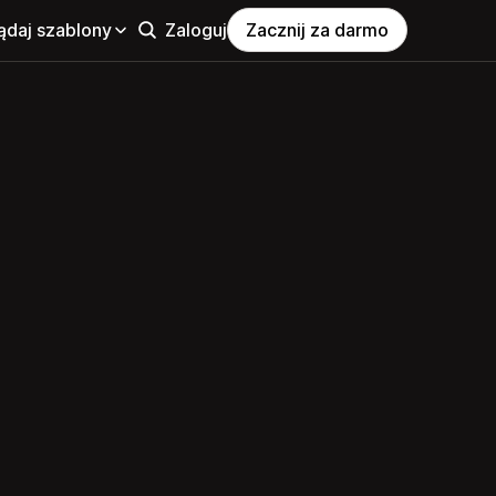
ądaj szablony
Zaloguj
Zacznij za darmo