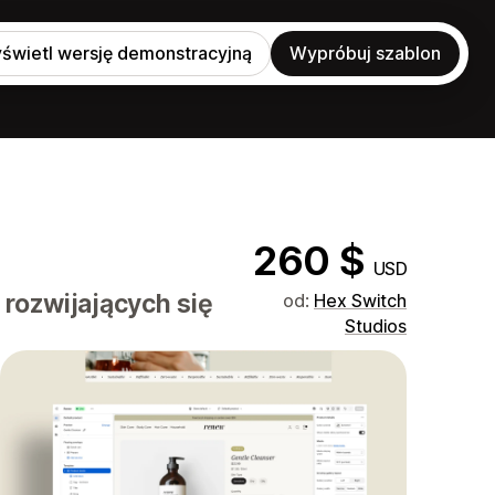
świetl wersję demonstracyjną
Wypróbuj szablon
260 $
USD
rozwijających się
od:
Hex Switch
Studios