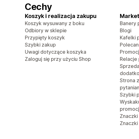
Cechy
Koszyk i realizacja zakupu
Market
Koszyk wysuwany z boku
Banery 
Odbiory w sklepie
Blogi
Przypięty koszyk
Kafelki 
Szybki zakup
Polecan
Uwagi dotyczące koszyka
Promoc
Zaloguj się przy użyciu Shop
Relacje
Sprzed
dodatk
Strona 
pytania
Szybki 
Wyskaku
promoc
Znaczki
Znaczki