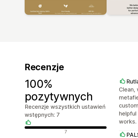
Recenzje
100%
Rutl
Clean, 
pozytywnych
metafie
customi
Recenzje wszystkich ustawień
helpful
wstępnych: 7
works.
Pozytywne recenzje
7
PAL