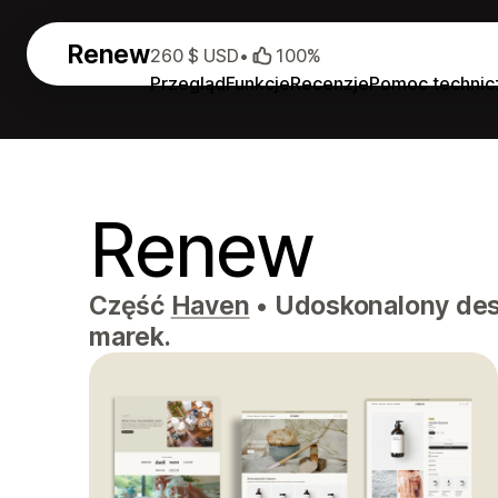
Renew
260 $ USD
•
100%
Przegląd
Funkcje
Recenzje
Pomoc technic
Renew
Część
Haven
•
Udoskonalony desig
marek.