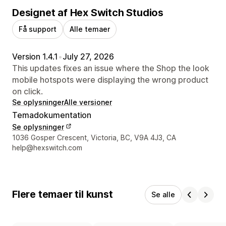
Designet af Hex Switch Studios
Få support
Alle temaer
Version 1.4.1
•
July 27, 2026
This updates fixes an issue where the Shop the look
mobile hotspots were displaying the wrong product
on click.
Se oplysninger
Alle versioner
Temadokumentation
Se oplysninger
Se kontaktoplysninger
1036 Gosper Crescent, Victoria, BC, V9A 4J3, CA
help@hexswitch.com
Flere temaer til kunst
Se alle