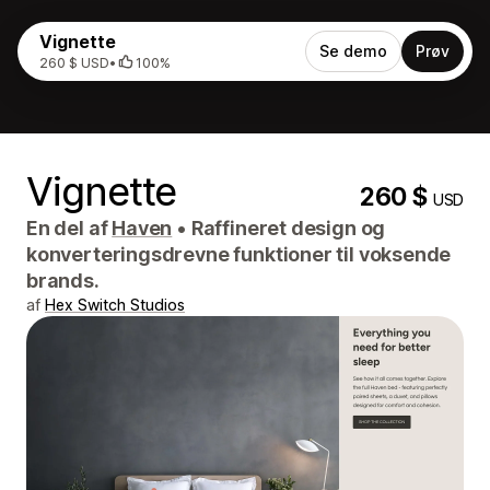
Vignette
Se demo
Prøv
260 $ USD
•
100%
Vignette
260 $
USD
En del af
Haven
•
Raffineret design og
konverteringsdrevne funktioner til voksende
brands.
af
Hex Switch Studios