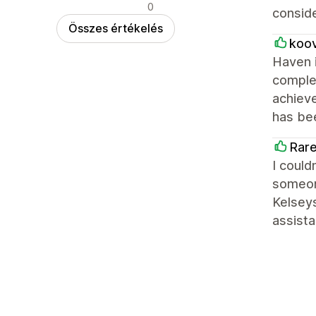
Negatív értékelések
0
conside
Összes értékelés
koo
Haven i
complet
achieve
has bee
Rare
I could
someone
Kelseys
assist