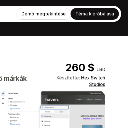
Demó megtekintése
Téma kipróbálása
260 $
USD
vő márkák
Készítette:
Hex Switch
Studios