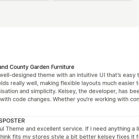
and County Garden Furniture
well-designed theme with an intuitive UI that’s easy
lds really well, making flexible layouts much easier
sation and simplicity. Kelsey, the developer, has be
 with code changes. Whether you’re working with comp
SPOSTER
ul Theme and excellent service. If i need anything a l
hink fits my stores style a bit better kelsey fixes 