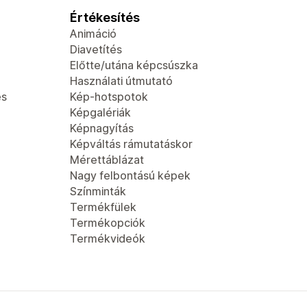
Értékesítés
Animáció
Diavetítés
Előtte/utána képcsúszka
Használati útmutató
és
Kép-hotspotok
Képgalériák
Képnagyítás
Képváltás rámutatáskor
Mérettáblázat
Nagy felbontású képek
Színminták
Termékfülek
Termékopciók
Termékvideók