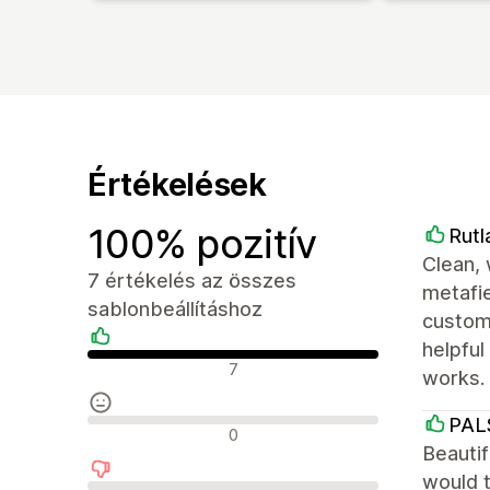
Értékelések
100% pozitív
Rutl
Clean, 
7 értékelés az összes
metafie
sablonbeállításhoz
customi
helpful
Pozitív értékelések
7
works.
PAL
Semleges értékelések
0
Beautif
would t