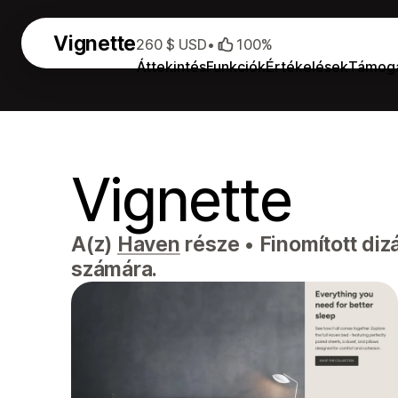
Vignette
260 $ USD
•
100%
Áttekintés
Funkciók
Értékelések
Támog
Vignette
A(z)
Haven
része
•
Finomított diz
számára.