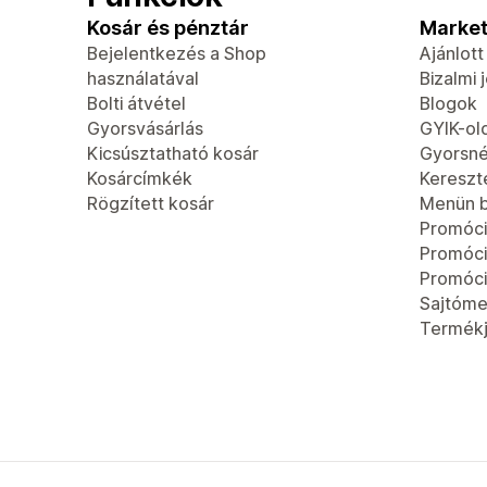
Kosár és pénztár
Market
Bejelentkezés a Shop
Ajánlot
használatával
Bizalmi 
Bolti átvétel
Blogok
Gyorsvásárlás
GYIK-ol
Kicsúsztatható kosár
Gyorsn
Kosárcímkék
Kereszt
Rögzített kosár
Menün b
Promóci
Promóc
Promóci
Sajtóme
Termék