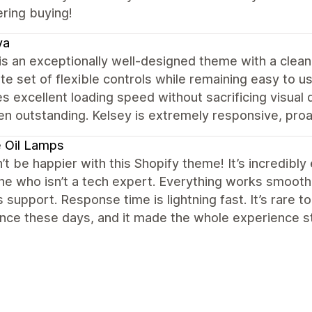
ring buying!
va
s an exceptionally well-designed theme with a clean,
e set of flexible controls while remaining easy to us
s excellent loading speed without sacrificing visual q
n outstanding. Kelsey is extremely responsive, proac
 Oil Lamps
n’t be happier with this Shopify theme! It’s incredibly
 who isn’t a tech expert. Everything works smoothly
 support. Response time is lightning fast. It’s rare t
ance these days, and it made the whole experience 