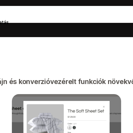
atás
ájn és konverzióvezérelt funkciók növek