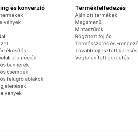
ing és konverzió
Termékfelfedezés
t termékek
Ajánlott termékek
jelvények
Megamenü
Mintaszűrők
dal
Rögzített fejléc
ézet
Termékszűrés és -rendez
értékesítés
Továbbfejlesztett keresés
elüli promóciók
Végtelenített görgetés
ós bannerek
iós csempék
ós felugró ablakok
gjelenések
jelvények