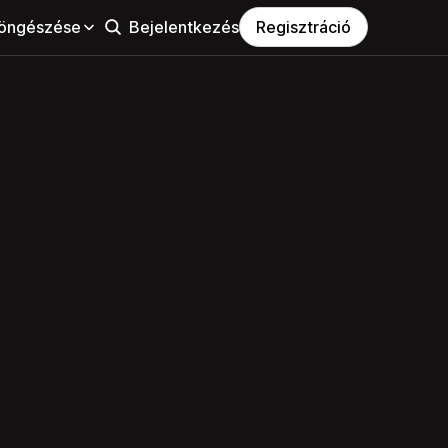
öngészése
Bejelentkezés
Regisztráció